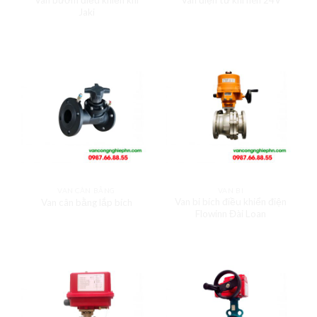
Van điện từ khí nén 24V
Jaki
VAN CÂN BẰNG
VAN BI
Van bi bích điều khiển điện
Van cân bằng lắp bích
Flowinn Đài Loan