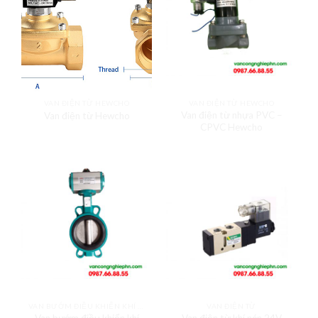
VAN ĐIỆN TỪ HEWCHO
VAN ĐIỆN TỪ HEWCHO
Van điện từ nhựa PVC –
Van điện từ Hewcho
CPVC Hewcho
VAN BƯỚM ĐIỀU KHIỂN KHÍ JAKI
VAN ĐIỆN TỪ
Van bướm điều khiển khí