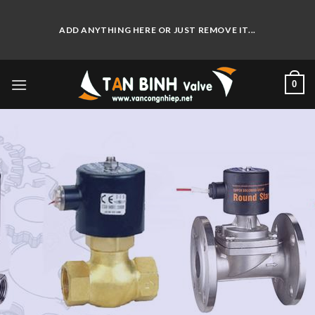
Skip
to
ADD ANYTHING HERE OR JUST REMOVE IT...
content
0