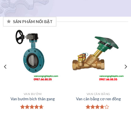
SẢN PHẨM NỔI BẬT
VAN BƯỚM
VAN CÂN BẰNG
Van bướm bích thân gang
Van cân bằng cơ ren đồng
4.33
trên
3.50
trên
5
5