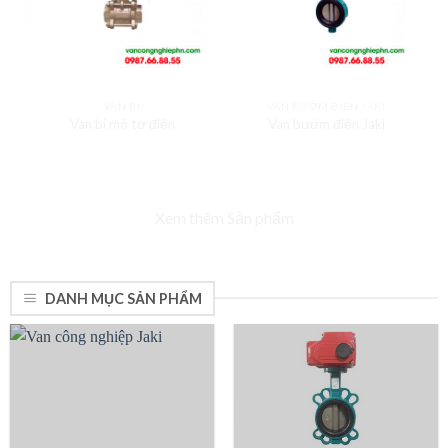
VAN BI
VAN BƯỚM ĐIỆN JAKI
Van bi mô tơ điện
Van bướm điện Jaki
Xem thêm Sản phẩm
DANH MỤC SẢN PHẨM