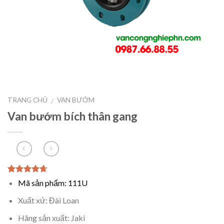
TRANG CHỦ
VAN BƯỚM
/
Van bướm bích thân gang
4.33
5
3
out
Mã sản phẩm: 111U
of
dựa
trên
bình
Xuất xứ: Đài Loan
chọn của
khách
Hãng sản xuất: Jaki
hàng