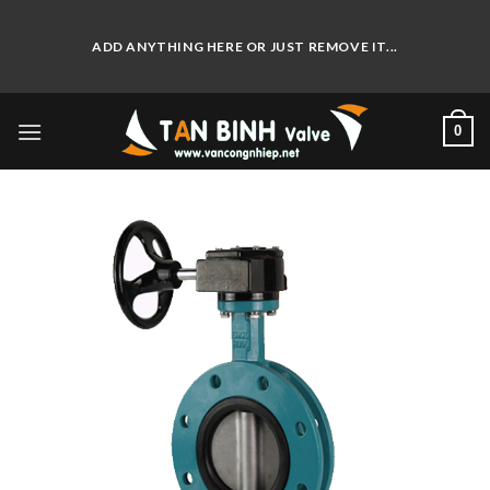
Skip
to
ADD ANYTHING HERE OR JUST REMOVE IT...
content
0