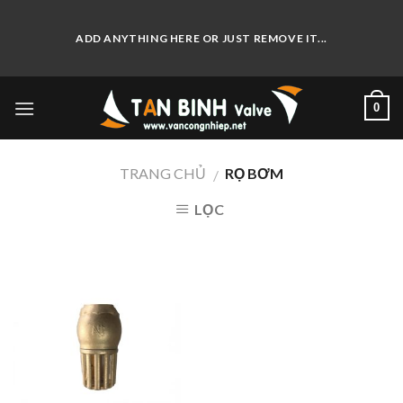
Skip
to
ADD ANYTHING HERE OR JUST REMOVE IT...
content
0
TRANG CHỦ
RỌ BƠM
/
LỌC