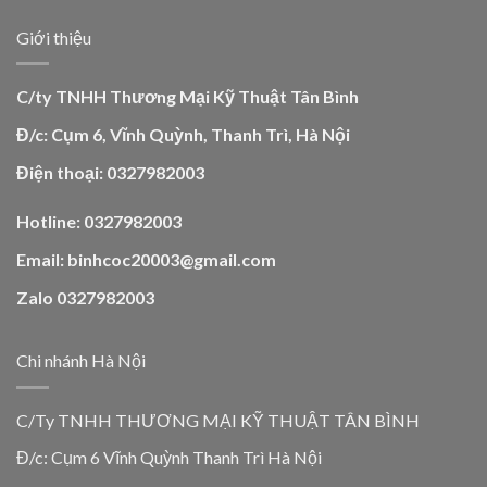
Giới thiệu
C/ty TNHH Thương Mại Kỹ Thuật Tân Bình
Đ/c: Cụm 6, Vĩnh Quỳnh, Thanh Trì, Hà Nội
Điện thoại: 0327982003
Hotline: 0327982003
Email: binhcoc20003@gmail.com
Zalo 0327982003
Chi nhánh Hà Nội
C/Ty TNHH THƯƠNG MẠI KỸ THUẬT TÂN BÌNH
Đ/c: Cụm 6 Vĩnh Quỳnh Thanh Trì Hà Nội