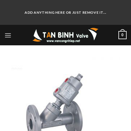
Skip
to
ADD ANYTHING HERE OR JUST REMOVE IT...
content
0