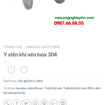
TRANG CHỦ
VAN GÓC KHÍ (Y XIÊN)
/
Y xiên khí nén inox 304
Danh mục:
Van góc khí (y xiên)
Từ khóa:
bao gia y xien khi nen
,
Y xiên khí nén
,
Y xiên khí nén inox 304
,
y xiên
khí nén tại hà nội