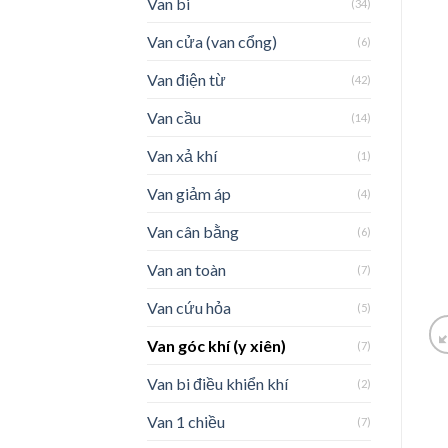
Van bi
(34)
Van cửa (van cổng)
(6)
Van điện từ
(42)
Van cầu
(14)
Van xả khí
(1)
Van giảm áp
(4)
Van cân bằng
(6)
Van an toàn
(7)
Van cứu hỏa
(5)
Van góc khí (y xiên)
(7)
Van bi điều khiển khí
(2)
Van 1 chiều
(7)