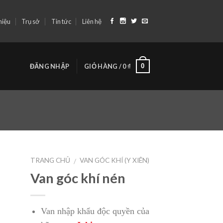
hiệu
Trụ sở
Tin tức
Liên hệ
0
ĐĂNG NHẬP
GIỎ HÀNG /
0
₫
TRANG CHỦ
VAN GÓC KHÍ (Y XIÊN)
/
Van góc khí nén
Van nhập khẩu độc quyền của