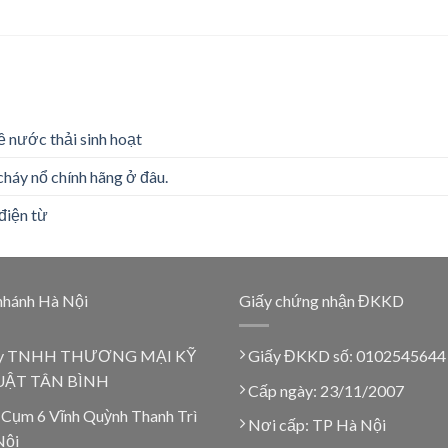
ề nước thải sinh hoạt
cháy nổ chính hãng ở đâu.
điện từ
nhánh Hà Nội
Giấy chứng nhận ĐKKD
y TNHH THƯƠNG MẠI KỸ
Giấy ĐKKD số: 0102545644
ẬT TÂN BÌNH
Cấp ngày: 23/11/2007
 Cụm 6 Vĩnh Quỳnh Thanh Trì
Nơi cấp: TP Hà Nội
Nội