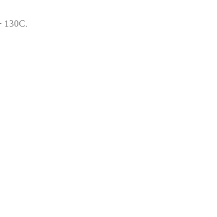
 + 130C.
p