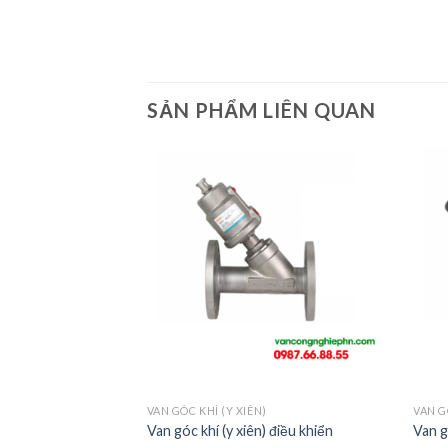
SẢN PHẨM LIÊN QUAN
)
VAN GÓC KHÍ (Y XIÊN)
VAN G
Van góc khí (y xiên) điều khiển
Van 