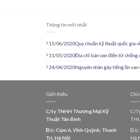
Thông tin mới nhất
15/06/2020
Quy chuẩn kỹ thuật quốc gia v
11/05/2020
Địa chỉ bán van điện từ chống 
24/04/2020
Nguyên nhân gây tiếng ồn van 
Giới thiệu
Chi 
C/ty TNHH Thương Mại Kỹ
C/T
Thuật Tân Bình
THU
Đ/c: Cụm 6, Vĩnh Quỳnh, Thanh
Đ/c:
Trì, Hà Nội
Hà 