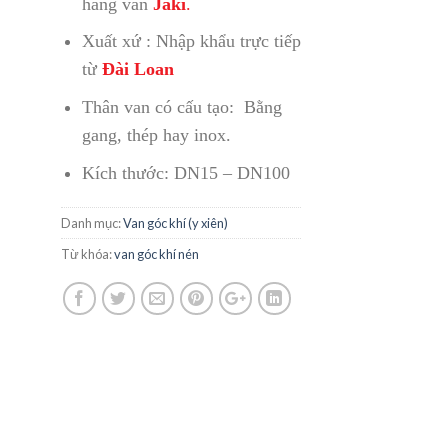
hãng van
Jaki
.
Xuất xứ : Nhập khẩu trực tiếp
từ
Đài Loan
Thân van có cấu tạo: Bằng
gang, thép hay inox.
Kích thước: DN15 – DN100
Danh mục:
Van góc khí (y xiên)
Từ khóa:
van góc khí nén