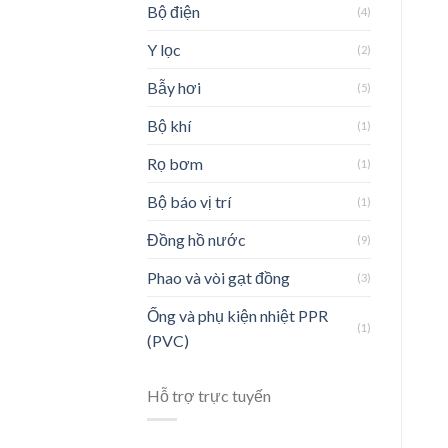
Bộ điện
(4)
Y lọc
(2)
Bẫy hơi
(5)
Bộ khí
(1)
Rọ bơm
(1)
Bộ báo vị trí
(1)
Đồng hồ nước
(9)
Phao và vòi gạt đồng
(3)
Ống và phụ kiện nhiệt PPR
(1)
(PVC)
Hỗ trợ trực tuyến