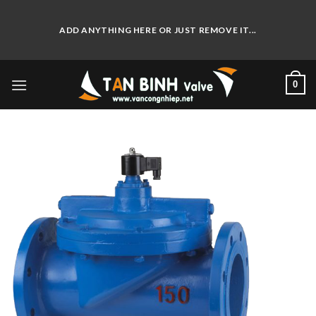
Skip
to
ADD ANYTHING HERE OR JUST REMOVE IT...
content
0