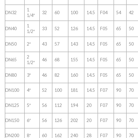
1
DN32
32
60
100
14.5
F04
54
42
1/4″
1
DN40
33
52
126
14.5
F05
65
50
1/2″
DN50
2″
43
57
143
14.5
F05
65
50
2
DN65
46
68
155
14.5
F05
65
50
1/2″
DN80
3″
46
82
160
14.5
F05
65
50
DN100
4″
52
100
181
14.5
F07
90
70
DN125
5″
56
112
194
20
F07
90
70
DN150
6″
56
126
202
20
F07
90
70
DN200
8″
60
162
240
28
F07
90
70