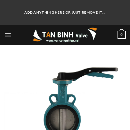
Skip
to
ADD ANYTHING HERE OR JUST REMOVE IT...
content
0