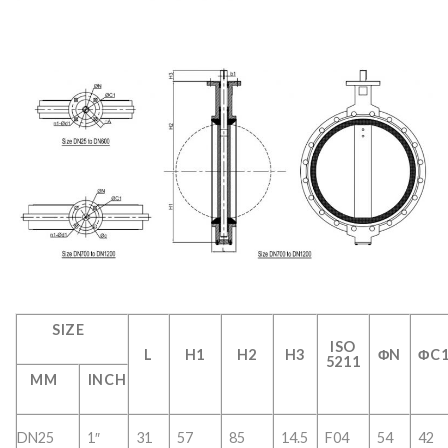
SIZE
ISO
L
H1
H2
H3
ΦN
ΦC
5211
MM
INCH
DN25
1″
31
57
85
14.5
F04
54
42