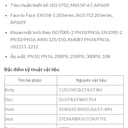
Tiêu chuẩn thiết kế: ISO 5752, MSS SP-67, API609
Face to Face: EN558-1 20 Series, ISO5752 20 Series,
API609
Khoan mặt bích theo ISO7005-2 PN10/PN16, EN1092-2
PN10/PN16, ANSI 125/150, AS4087 PN14/PN16,
JIS2211-2212
Áp suất: PN10, PN16, 200PSI, 250PSI, 300PSI, 10K
Đặc điểm kỹ thuật vật liệu:
Tên bộ phận
Nguyên vật liệu
Body
CI/DI/WCB/CF8/CF8M
Disc
DI/CF8/CF8M/C954
Stem
SS420/SS304/SS316/17-4PH
Seat
EPDM/NBR/VITON/PTFE