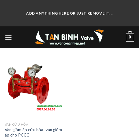
Skip
to
ADD ANYTHING HERE OR JUST REMOVE IT...
content
0
VAN CỨU HỎA
Van giảm áp cứu hỏa- van giảm
áp cho PCCC