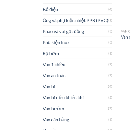
Bộ điện
(4)
Ống và phụ kiện nhiệt PPR (PVC)
(1)
Phao và vòi gạt đồng
(3)
VAN 
Van 
Phụ kiện Inox
(0)
Rọ bơm
(1)
Van 1 chiều
(7)
Van an toàn
(7)
Van bi
(34)
Van bi điều khiển khí
(2)
Van bướm
(17)
Van cân bằng
(6)