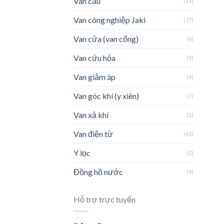
Van cầu
(14)
Van công nghiệp Jaki
(37)
Van cửa (van cổng)
(6)
Van cứu hỏa
(5)
Van giảm áp
(4)
Van góc khí (y xiên)
(7)
Van xả khí
(1)
Van điện từ
(42)
Y lọc
(2)
Đồng hồ nước
(9)
Hỗ trợ trực tuyến