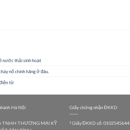
ề nước thải sinh hoạt
cháy nổ chính hãng ở đâu.
điện từ
nhánh Hà Nội
Giấy chứng nhận ĐKKD
y TNHH THƯƠNG MẠI KỸ
Giấy ĐKKD số: 0102545644