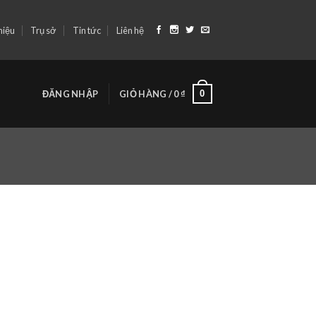
hiệu
Trụ sở
Tin tức
Liên hệ
0
ĐĂNG NHẬP
GIỎ HÀNG /
0
₫