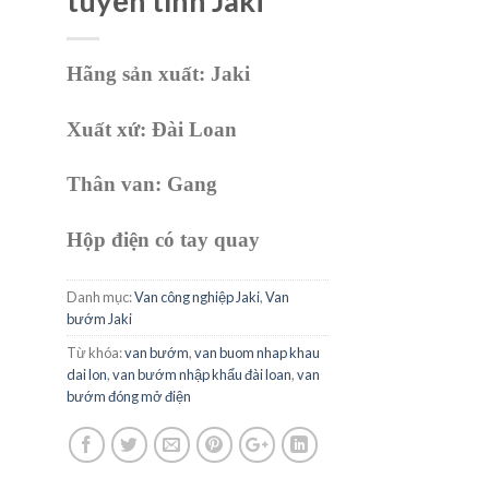
tuyến tính Jaki
Hãng sản xuất: Jaki
Xuất xứ: Đài Loan
Thân van: Gang
Hộp điện có tay quay
Danh mục:
Van công nghiệp Jaki
,
Van
bướm Jaki
Từ khóa:
van bướm
,
van buom nhap khau
dai lon
,
van bướm nhập khẩu đài loan
,
van
bướm đóng mở điện