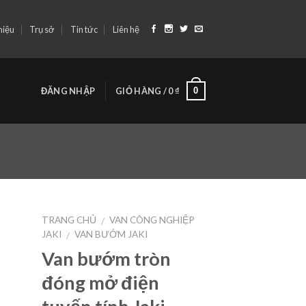
hiệu
Trụ sở
Tin tức
Liên hệ
0
ĐĂNG NHẬP
GIỎ HÀNG /
0
₫
TRANG CHỦ
VAN CÔNG NGHIỆP
/
JAKI
VAN BƯỚM JAKI
/
Van bướm tròn
đóng mở điện