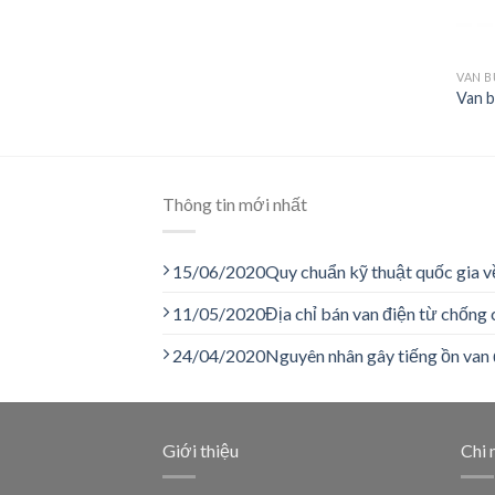
KI
VAN 
Van b
Thông tin mới nhất
15/06/2020
Quy chuẩn kỹ thuật quốc gia v
11/05/2020
Địa chỉ bán van điện từ chống 
24/04/2020
Nguyên nhân gây tiếng ồn van 
Giới thiệu
Chi 