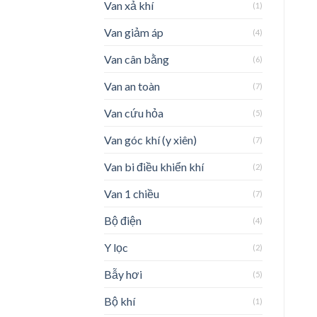
Van xả khí
(1)
Van giảm áp
(4)
Van cân bằng
(6)
Van an toàn
(7)
Van cứu hỏa
(5)
Van góc khí (y xiên)
(7)
Van bi điều khiển khí
(2)
Van 1 chiều
(7)
Bộ điện
(4)
Y lọc
(2)
Bẫy hơi
(5)
Bộ khí
(1)