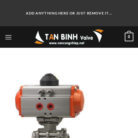
Skip
to
ADD ANYTHING HERE OR JUST REMOVE IT...
content
0