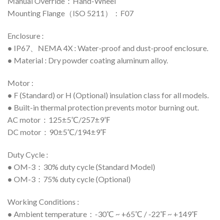
Manual Override：Hand-Wheel
Mounting Flange（ISO 5211）：F07
Enclosure :
● IP67、NEMA 4X : Water-proof and dust-proof enclosure.
● Material : Dry powder coating aluminum alloy.
Motor :
● F (Standard) or H (Optional) insulation class for all models.
● Built-in thermal protection prevents motor burning out.
AC motor：125±5℃/257±9℉
DC motor：90±5℃/194±9℉
Duty Cycle :
● OM-3：30% duty cycle (Standard Model)
● OM-3：75% duty cycle (Optional)
Working Conditions :
● Ambient temperature：-30℃ ~ +65℃ / -22℉ ~ +149℉