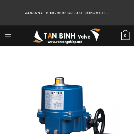
Skip
to
ADD ANYTHING HERE OR JUST REMOVE IT...
content
0