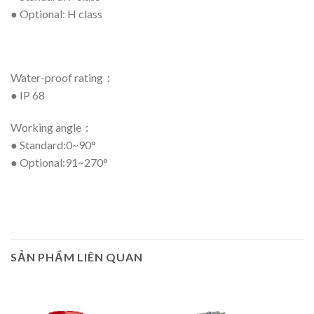
● Optional: H class
Water-proof rating：
● IP 68
Working angle：
● Standard:0~90°
● Optional:91~270°
SẢN PHẨM LIÊN QUAN