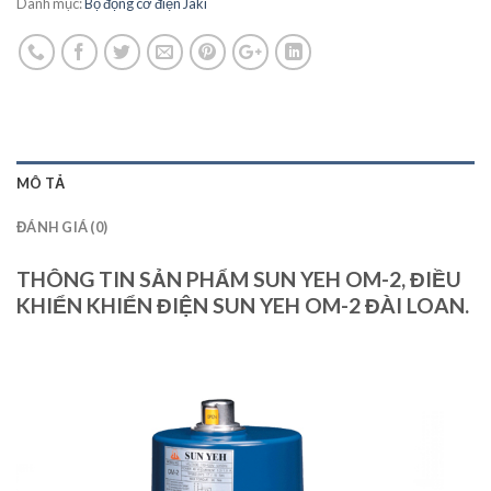
Danh mục:
Bộ động cơ điện Jaki
MÔ TẢ
ĐÁNH GIÁ (0)
THÔNG TIN SẢN PHẨM SUN YEH OM-2, ĐIỀU
KHIỂN KHIỂN ĐIỆN SUN YEH OM-2 ĐÀI LOAN.