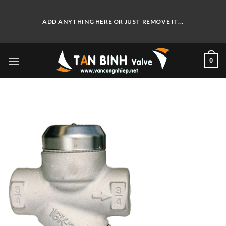
Skip
to
ADD ANYTHING HERE OR JUST REMOVE IT...
content
0