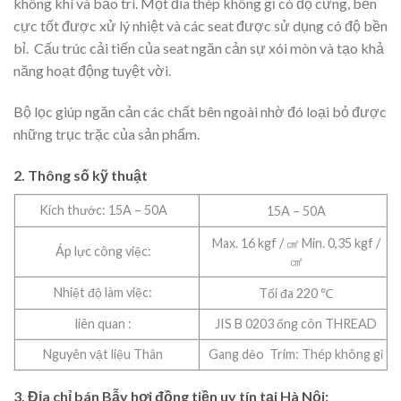
không khí và bảo trì. Một đĩa thép không gỉ có độ cứng, bền
cực tốt được xử lý nhiệt và các seat được sử dụng có độ bền
bỉ. Cấu trúc cải tiến của seat ngăn cản sự xói mòn và tạo khả
năng hoạt động tuyệt vời.
Bộ lọc giúp ngăn cản các chất bên ngoài nhờ đó loại bỏ được
những trục trặc của sản phẩm.
2. Thông số kỹ thuật
Kích thước: 15A – 50A
15A – 50A
Max.
16 kgf / ㎠ Min.
0,35 kgf /
Áp lực công việc:
㎠
Nhiệt độ làm việc:
Tối đa
220 ℃
liên quan :
JIS B 0203 ống côn THREAD
Nguyên vật liệu Thân
Gang dẻo Trim: Thép không gỉ
3. Địa chỉ bán Bẫy hơi đồng tiền uy tín tại Hà Nội: