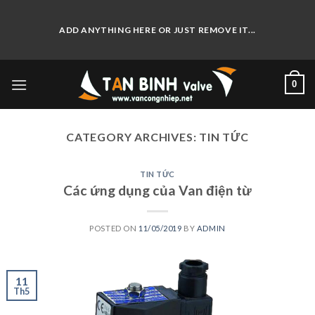
Skip
to
ADD ANYTHING HERE OR JUST REMOVE IT...
content
0
CATEGORY ARCHIVES:
TIN TỨC
TIN TỨC
Các ứng dụng của Van điện từ
POSTED ON
11/05/2019
BY
ADMIN
11
Th5