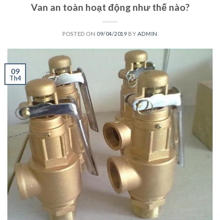
Van an toàn hoạt động như thế nào?
POSTED ON
09/04/2019
BY
ADMIN
09
Th4