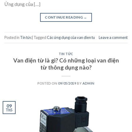
Ứng dụng của […]
CONTINUE READING
→
Posted in
Tin tức
|
Tagged
Các ứng dụng của van dien tu
Leave a comment
TIN TỨC
Van điện từ là gì? Có những loại van điện
từ thông dụng nào?
POSTED ON
09/05/2019
BY
ADMIN
09
Th5