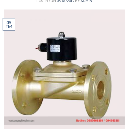
POSTED ON
05/04/2019
BY
ADMIN
05
Th4