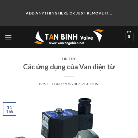
Skip
to
ADD ANYTHING HERE OR JUST REMOVE IT...
content
0
TIN TỨC
Các ứng dụng của Van điện từ
POSTED ON
11/05/2019
BY
ADMIN
11
Th5