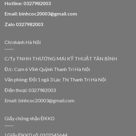
Hotline: 0327982003
Email: binhcoc20003@gmail.com
Zalo 0327982003
Chi nhánh Hà Nội
C/Ty TNHH THƯƠNG MẠI KỸ THUẬT TÂN BÌNH
Đ/c: Cụm 6 Vĩnh Quỳnh Thanh Trì Hà Nội
Văn phòng: Đội 1 ngã 3 Lạc Thị Thanh Trì Hà Nội
Điện thoại: 0327982003
Email: binhcoc20003@gmail.com
Giấy chứng nhận ĐKKD
Giấy ĐKKD số: 0102545644