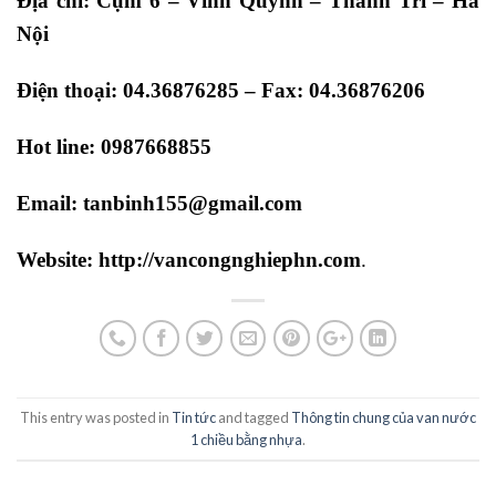
Địa chỉ: Cụm 6 – Vĩnh Quỳnh – Thanh Trì – Hà
Nội
Điện thoại:
04.36876285
– Fax: 04.36876206
Hot line: 0987668855
Email:
tanbinh155@gmail.com
Website:
http://vancongnghiephn.com
.
This entry was posted in
Tin tức
and tagged
Thông tin chung của van nước
1 chiều bằng nhựa
.