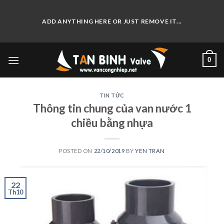
Skip
to
ADD ANYTHING HERE OR JUST REMOVE IT...
content
0
TIN TỨC
Thông tin chung của van nước 1
chiều bằng nhựa
POSTED ON
22/10/2019
BY
YEN TRAN
22
Th10