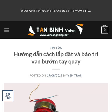
Skip
to
ADD ANYTHING HERE OR JUST REMOVE IT...
content
0
TIN TỨC
Hướng dẫn cách lắp đặt và bảo trì
van bướm tay quay
POSTED ON
19/09/2019
BY
YEN TRAN
19
Th9