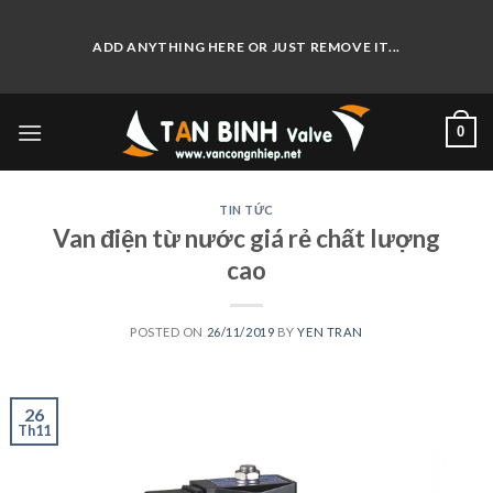
Skip
to
ADD ANYTHING HERE OR JUST REMOVE IT...
content
0
TIN TỨC
Van điện từ nước giá rẻ chất lượng
cao
POSTED ON
26/11/2019
BY
YEN TRAN
26
Th11