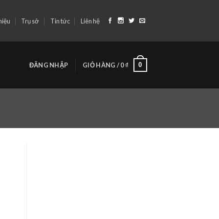
hiệu
Trụ sở
Tin tức
Liên hệ
0
ĐĂNG NHẬP
GIỎ HÀNG /
0
₫