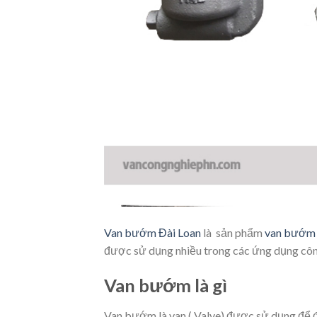
Van bướm Đài Loan
là sản phẩm
van bướ
được sử dụng nhiều trong các ứng dụng cô
Van bướm là gì
Van bướm là van ( Valve) được sử dụng để 