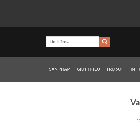
Skip
to
content
SẢN PHẨM
GIỚI THIỆU
TRỤ SỞ
TIN 
Va
P