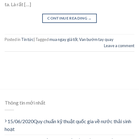
ta. Là rất […]
CONTINUE READING
→
Posted in
Tin tức
|
Tagged
mua ngay giá tốt
,
Van bướm tay quay
Leave a comment
Thông tin mới nhất
15/06/2020
Quy chuẩn kỹ thuật quốc gia về nước thải sinh
hoạt