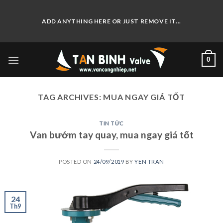
Skip
to
ADD ANYTHING HERE OR JUST REMOVE IT...
content
0
TAG ARCHIVES:
MUA NGAY GIÁ TỐT
TIN TỨC
Van bướm tay quay, mua ngay giá tốt
POSTED ON
24/09/2019
BY
YEN TRAN
24
Th9