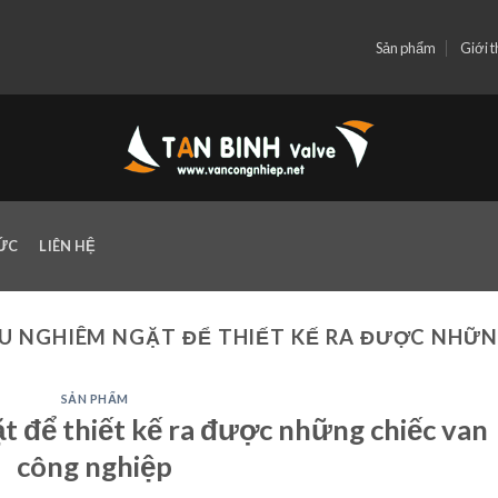
Sản phẩm
Giới t
TỨC
LIÊN HỆ
U NGHIÊM NGẶT ĐỂ THIẾT KẾ RA ĐƯỢC NHỮ
SẢN PHẨM
t để thiết kế ra được những chiếc van
công nghiệp