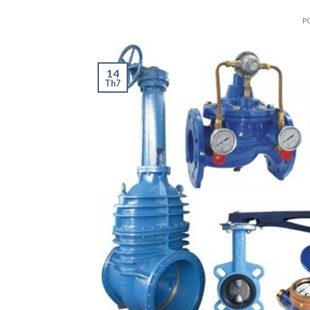
P
14
Th7