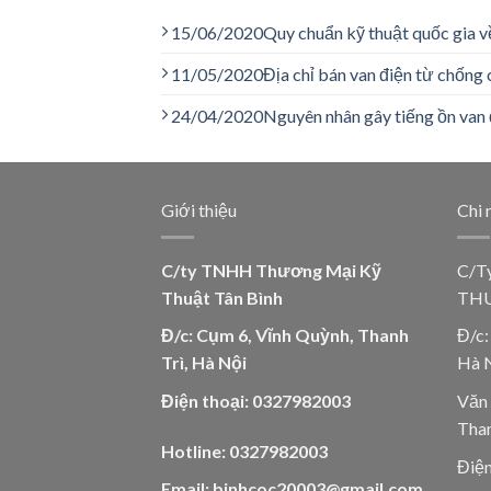
15/06/2020
Quy chuẩn kỹ thuật quốc gia v
11/05/2020
Địa chỉ bán van điện từ chống 
24/04/2020
Nguyên nhân gây tiếng ồn van 
Giới thiệu
Chi 
C/ty TNHH Thương Mại Kỹ
C/T
Thuật Tân Bình
THU
Đ/c: Cụm 6, Vĩnh Quỳnh, Thanh
Đ/c:
Trì, Hà Nội
Hà 
Điện thoại: 0327982003
Văn 
Than
Hotline: 0327982003
Điện
Email: binhcoc20003@gmail.com