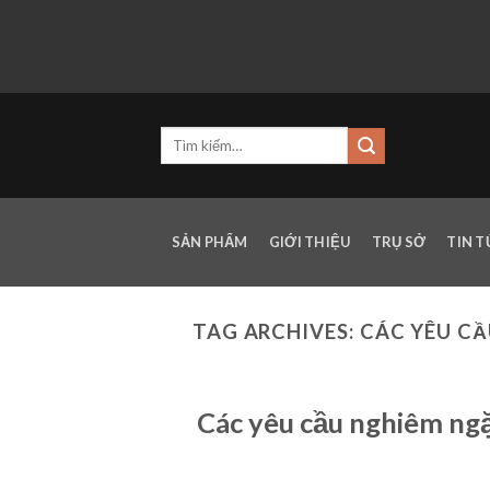
Skip
to
content
SẢN PHẨM
GIỚI THIỆU
TRỤ SỞ
TIN 
TAG ARCHIVES:
CÁC YÊU CẦ
Các yêu cầu nghiêm ngặ