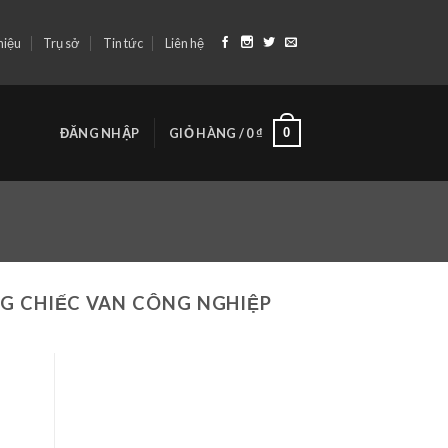
hiệu
Trụ sở
Tin tức
Liên hệ
0
ĐĂNG NHẬP
GIỎ HÀNG /
0
₫
NG CHIẾC VAN CÔNG NGHIỆP