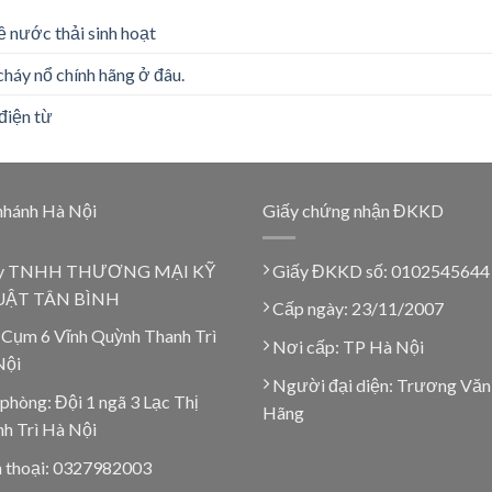
ề nước thải sinh hoạt
cháy nổ chính hãng ở đâu.
điện từ
nhánh Hà Nội
Giấy chứng nhận ĐKKD
y TNHH THƯƠNG MẠI KỸ
Giấy ĐKKD số: 0102545644
ẬT TÂN BÌNH
Cấp ngày: 23/11/2007
 Cụm 6 Vĩnh Quỳnh Thanh Trì
Nơi cấp: TP Hà Nội
Nội
Người đại diện: Trương Văn
phòng: Đội 1 ngã 3 Lạc Thị
Hãng
h Trì Hà Nội
 thoại: 0327982003