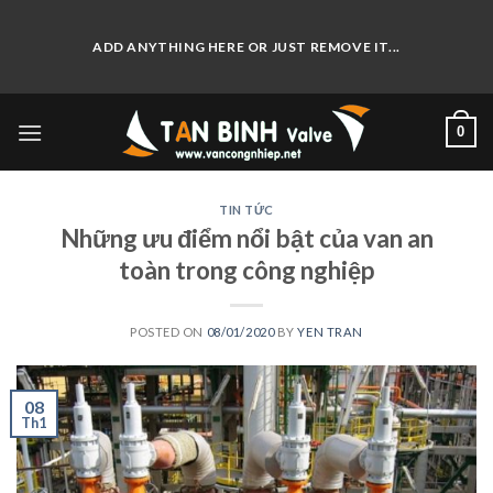
Skip
to
ADD ANYTHING HERE OR JUST REMOVE IT...
content
0
TIN TỨC
Những ưu điểm nổi bật của van an
toàn trong công nghiệp
POSTED ON
08/01/2020
BY
YEN TRAN
08
Th1