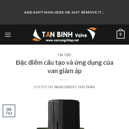
Skip
to
ADD ANYTHING HERE OR JUST REMOVE IT...
content
0
TIN TỨC
Đặc điểm cấu tạo và ứng dụng của
van giảm áp
POSTED ON
06/01/2020
BY
YEN TRAN
06
Th1