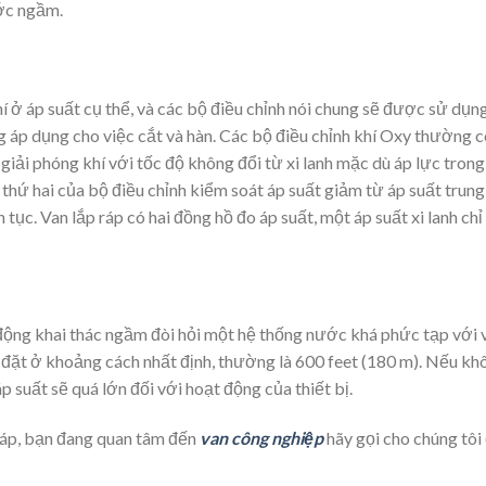
ước ngầm.
khí ở áp suất cụ thể, và các bộ điều chỉnh nói chung sẽ được sử dụn
 áp dụng cho việc cắt và hàn. Các bộ điều chỉnh khí Oxy thường c
 giải phóng khí với tốc độ không đổi từ xi lanh mặc dù áp lực trong
ạn thứ hai của bộ điều chỉnh kiểm soát áp suất giảm từ áp suất trung
tục. Van lắp ráp có hai đồng hồ đo áp suất, một áp suất xi lanh chỉ 
 động khai thác ngầm đòi hỏi một hệ thống nước khá phức tạp với 
i đặt ở khoảng cách nhất định, thường là 600 feet (180 m). Nếu kh
 suất sẽ quá lớn đối với hoạt động của thiết bị.
u áp, bạn đang quan tâm đến
van công nghiệp
hãy gọi cho chúng tôi