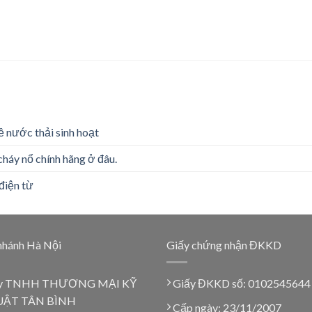
ề nước thải sinh hoạt
cháy nổ chính hãng ở đâu.
điện từ
nhánh Hà Nội
Giấy chứng nhận ĐKKD
y TNHH THƯƠNG MẠI KỸ
Giấy ĐKKD số: 0102545644
ẬT TÂN BÌNH
Cấp ngày: 23/11/2007