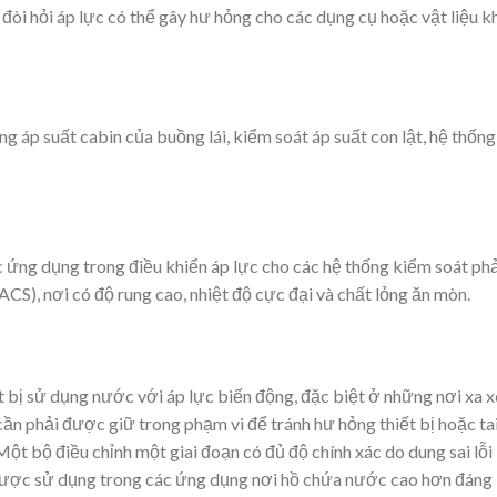
đòi hỏi áp lực có thể gây hư hỏng cho các dụng cụ hoặc vật liệu k
g áp suất cabin của buồng lái, kiểm soát áp suất con lật, hệ thống
c ứng dụng trong điều khiển áp lực cho các hệ thống kiểm soát ph
CS), nơi có độ rung cao, nhiệt độ cực đại và chất lỏng ăn mòn.
bị sử dụng nước với áp lực biến động, đặc biệt ở những nơi xa x
ần phải được giữ trong phạm vi để tránh hư hỏng thiết bị hoặc ta
Một bộ điều chỉnh một giai đoạn có đủ độ chính xác do dung sai lỗi
 được sử dụng trong các ứng dụng nơi hồ chứa nước cao hơn đáng