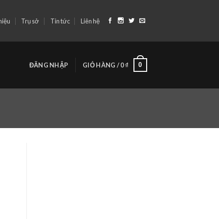
hiệu
Trụ sở
Tin tức
Liên hệ
0
ĐĂNG NHẬP
GIỎ HÀNG /
0
₫