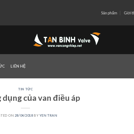
Sản phẩm
Giới t
TỨC
LIÊN HỆ
TIN TỨC
 dụng của van điều áp
STED ON
28/04/2018
BY
YEN TRAN