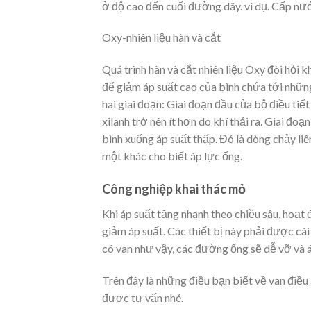
ở độ cao đến cuối đường dây. ví dụ. Cấp n
Oxy-nhiên liệu hàn và cắt
Quá trình hàn và cắt nhiên liệu Oxy đòi hỏi 
để giảm áp suất cao của bình chứa tới những
hai giai đoạn: Giai đoạn đầu của bộ điều tiết
xilanh trở nên ít hơn do khí thải ra. Giai đo
bình xuống áp suất thấp. Đó là dòng chảy liên 
một khác cho biết áp lực ống.
Công nghiệp khai thác mỏ
Khi áp suất tăng nhanh theo chiều sâu, hoạt
giảm áp suất. Các thiết bị này phải được cà
có van như vậy, các đường ống sẽ dễ vỡ và áp
Trên đây là những điều bạn biết về van điề
được tư vấn nhé.