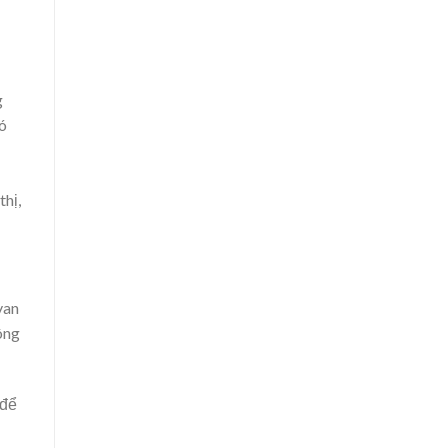
g
ó
thị,
van
ông
 để