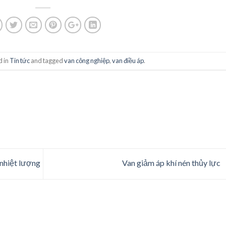
d in
Tin tức
and tagged
van công nghiệp
,
van điều áp
.
 nhiệt lượng
Van giảm áp khí nén thủy lực