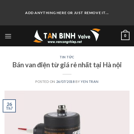
Skip
to
ADD ANYTHING HERE OR JUST REMOVE IT...
content
0
TIN TỨC
Bán van điện từ giá rẻ nhất tại Hà nội
POSTED ON
26/07/2018
BY
YEN TRAN
26
Th7