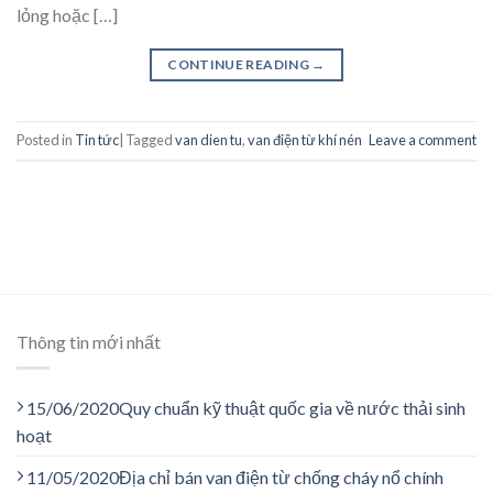
lỏng hoặc […]
CONTINUE READING
→
Posted in
Tin tức
|
Tagged
van dien tu
,
van điện từ khí nén
Leave a comment
Thông tin mới nhất
15/06/2020
Quy chuẩn kỹ thuật quốc gia về nước thải sinh
hoạt
11/05/2020
Địa chỉ bán van điện từ chống cháy nổ chính