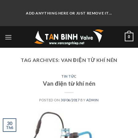
Skip
to
ADD ANYTHING HERE OR JUST REMOVE IT...
content
0
TAG ARCHIVES:
VAN ĐIỆN TỪ KHÍ NÉN
TIN TỨC
Van điện từ khí nén
POSTED ON
30/06/2017
BY
ADMIN
30
Th6