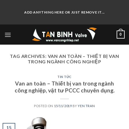
Skip
to
ADD ANYTHING HERE OR JUST REMOVE IT...
content
0
TAG ARCHIVES:
VAN AN TOÀN – THIẾT BỊ VAN
TRONG NGÀNH CÔNG NGHIỆP
TIN TỨC
Van an toàn – Thiết bị van trong ngành
công nghiệp, vật tư PCCC chuyên dụng.
POSTED ON
15/11/2019
BY
YEN TRAN
15