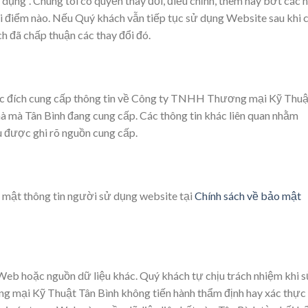
dụng”. Chúng tôi có quyền thay đổi, điều chỉnh, thêm hay bớt các n
ời điểm nào. Nếu Quý khách vẫn tiếp tục sử dụng Website sau khi 
ch đã chấp thuận các thay đổi đó.
ục đích cung cấp thông tin về Công ty TNHH Thương mại Kỹ Thuậ
mà mà Tân Bình đang cung cấp. Các thông tin khác liên quan nhằm
u được ghi rõ nguồn cung cấp.
o mật thông tin người sử dụng website tại
Chính sách về bảo mật
 Web hoặc nguồn dữ liệu khác. Quý khách tự chịu trách nhiệm khi 
g mại Kỹ Thuật Tân Bình không tiến hành thẩm định hay xác thực