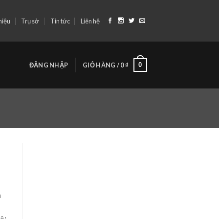
hiệu
Trụ sở
Tin tức
Liên hệ
0
ĐĂNG NHẬP
GIỎ HÀNG /
0
₫
n