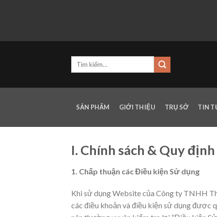
Skip
to
content
SẢN PHẨM
GIỚI THIỆU
TRỤ SỞ
TIN 
I. Chính sách & Quy địn
1. Chấp thuận các Điều kiện Sử dụng
Khi sử dụng Website của Công ty TNHH Thư
các điều khoản và điều kiện sử dụng được q