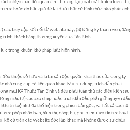
 trách nhiệm nào liên quan đến thương tật, mất mát, khiếu kiện, thi
 trước hoặc do hậu quả để lại dưới bất cứ hình thức nào phát sinh
2) các truy cập kết nối từ website này; (3) Đăng ký thành viên, đăn
g trình khách hàng thường xuyên của Tân Bình
u lực trong khuôn khổ pháp luật hiện hành.
ị đều thuộc sở hữu và là tài sản độc quyền khai thác của Công ty
nhà cung cấp có liên quan khác. Mọi sử dụng, trích dẫn phải
g mại Kỹ Thuật Tân Bình và đều phải tuân thủ các điều kiện sau
hương mại; (2) các sao chép hoặc trích dẫn đều phải giữ nguyên dấ
hữu trí tuệ như đã thể hiện trong phiên bản gốc; và Tất cả các nội
ợc phép nhân bản, hiển thị, công bố, phổ biến, đưa tin tức hay l
nào, kể cả trên các Website độc lập khác mà không được sự chấp