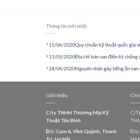
Thông tin mới nhất
15/06/2020
Quy chuẩn kỹ thuật quốc gia v
11/05/2020
Địa chỉ bán van điện từ chống 
24/04/2020
Nguyên nhân gây tiếng ồn van 
Giới thiệu
Chi 
C/ty TNHH Thương Mại Kỹ
C/T
Thuật Tân Bình
THU
Đ/c: Cụm 6, Vĩnh Quỳnh, Thanh
Đ/c:
Trì, Hà Nội
Hà 