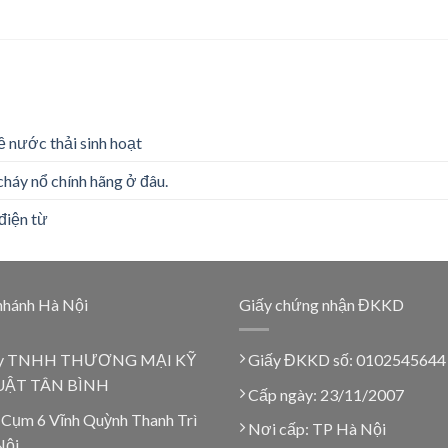
ề nước thải sinh hoạt
cháy nổ chính hãng ở đâu.
điện từ
nhánh Hà Nội
Giấy chứng nhận ĐKKD
y TNHH THƯƠNG MẠI KỸ
Giấy ĐKKD số: 0102545644
ẬT TÂN BÌNH
Cấp ngày: 23/11/2007
 Cụm 6 Vĩnh Quỳnh Thanh Trì
Nơi cấp: TP Hà Nội
Nội