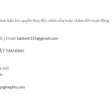
h bảo lưu quyền thay đổi, chỉnh sửa hoặc chấm dứt hoạt động
85
. | Email:
tanbinh155@gmail.com
T TÂN BÌNH
à Nội
06
gnghiephn.com