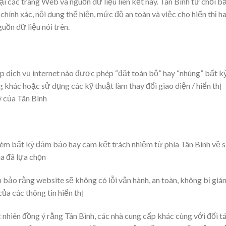
tại các trang Web và nguồn dữ liệu liên kết này. Tân Bình từ chối b
 chính xác, nội dung thể hiện, mức độ an toàn và việc cho hiển thị h
uồn dữ liệu nói trên.
p dịch vụ internet nào được phép “đặt toàn bộ” hay “nhúng” bất k
 khác hoặc sử dụng các kỹ thuật làm thay đổi giao diện / hiển thị
 của Tân Bình
 kèm bất kỳ đảm bảo hay cam kết trách nhiệm từ phía Tân Bình về 
a đã lựa chọn
 bảo rằng website sẽ không có lỗi vận hành, an toàn, không bị giá
ủa các thông tin hiển thị
 nhiên đồng ý rằng Tân Bình, các nhà cung cấp khác cùng với đối t