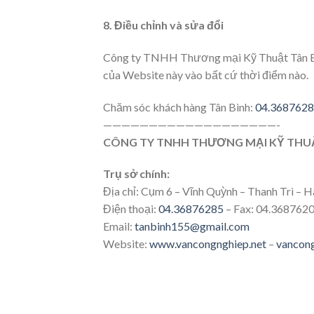
8. Điều chỉnh và sửa đổi
Công ty TNHH Thương mại Kỹ Thuật Tân Bìn
của Website này vào bất cứ thời điểm nào.
Chăm sóc khách hàng Tân Bình:
04.368762
———————————————————-
CÔNG TY TNHH THƯƠNG MẠI KỸ THUẬ
Trụ sở chính:
Địa chỉ: Cụm 6 – Vĩnh Quỳnh – Thanh Trì – H
Điện thoại:
04.36876285
– Fax: 04.368762
Email:
tanbinh155@gmail.com
Website:
www.vancongnghiep.net
–
vancon