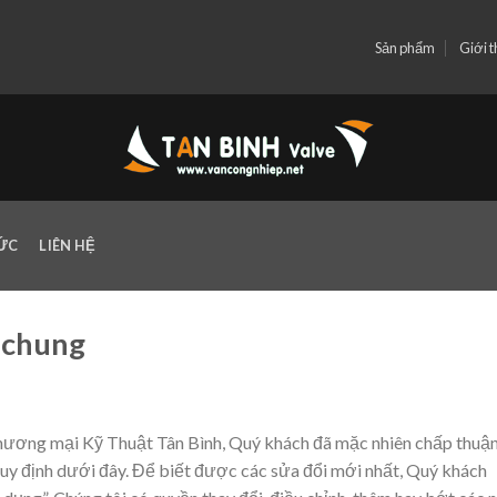
Sản phẩm
Giới t
TỨC
LIÊN HỆ
h chung
ơng mại Kỹ Thuật Tân Bình, Quý khách đã mặc nhiên chấp thuậ
uy định dưới đây. Để biết được các sửa đổi mới nhất, Quý khách